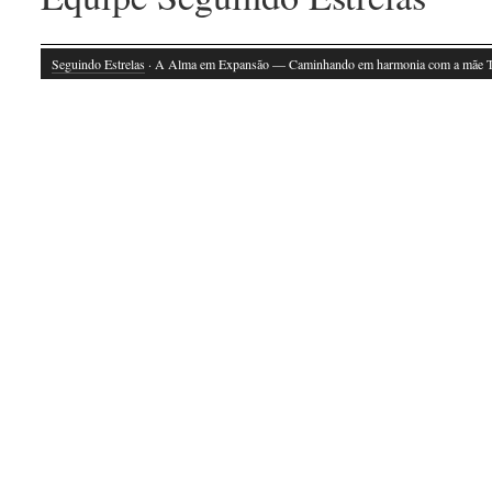
Seguindo Estrelas
· A Alma em Expansão — Caminhando em harmonia com a mãe T