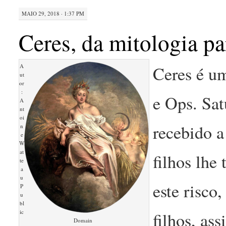
MAIO 29, 2018 · 1:37 PM
Ceres, da mitologia pa
A
Ceres é u
ut
or
:
e Ops. Sat
A
nt
oi
recebido a
n
e
W
at
filhos lhe
te
a
u
este risco
P
u
bl
ic
filhos, as
Domain