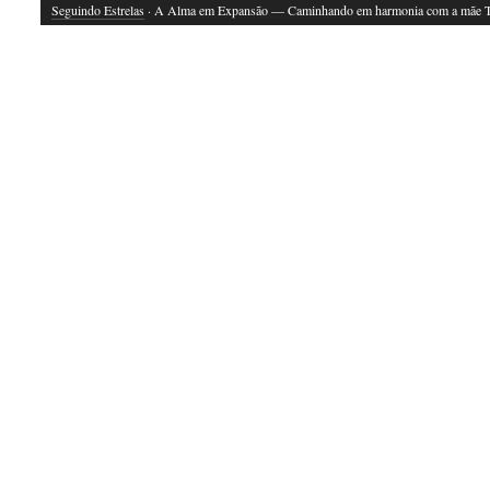
Seguindo Estrelas
· A Alma em Expansão — Caminhando em harmonia com a mãe T