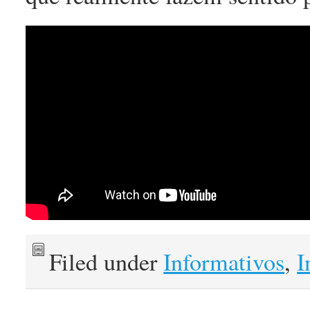
Filed under
Informativos
,
I