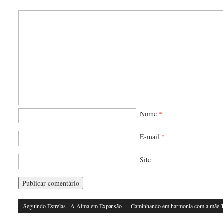
Nome
*
E-mail
*
Site
Seguindo Estrelas
· A Alma em Expansão — Caminhando em harmonia com a mãe T